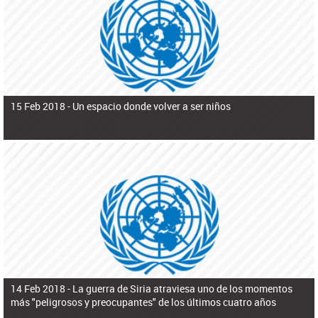
ú
pero necesita el consentimiento y la colaboración del Gobierno.
s
q
u
e
d
a
15 Feb 2018 -
Un espacio donde volver a ser niños
14 Feb 2018 -
La guerra de Siria atraviesa uno de los momentos
más "peligrosos y preocupantes" de los últimos cuatro años