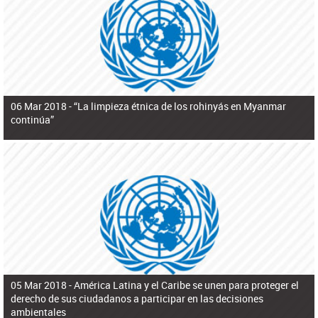
ú
pero necesita el consentimiento y la colaboración del Gobierno.
s
q
u
e
d
a
06 Mar 2018 -
“La limpieza étnica de los rohinyás en Myanmar
continúa”
05 Mar 2018 -
América Latina y el Caribe se unen para proteger el
derecho de sus ciudadanos a participar en las decisiones
ambientales