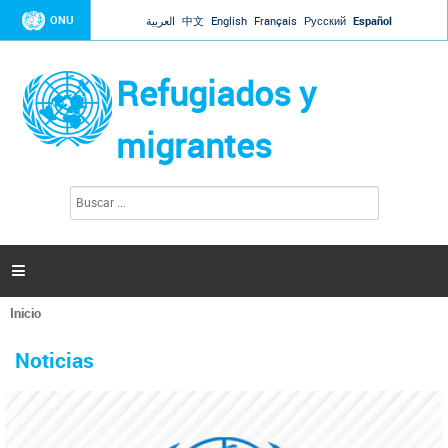
Jump to navigation
ONU
العربية
中文
English
Français
Русский
Español
Refugiados y
migrantes
B
F
u
o
s
r
c
a
m
r

u
l
Inicio
a
Se
r
La ONU responde a Guaidó que está lista para
31 Ene 2019 -
encuentra
i
Noticias
reforzar la ayuda humanitaria en Venezuela
usted
o
aquí
d
El Secretario General ha respondido a la carta enviada por el presidente de la
e
Asamblea Nacional de Venezuela solicitando a Naciones Unidas que aumente
b
la ayuda humanitaria. Guerres ha reiterado que la ONU está lista para hacerlo,