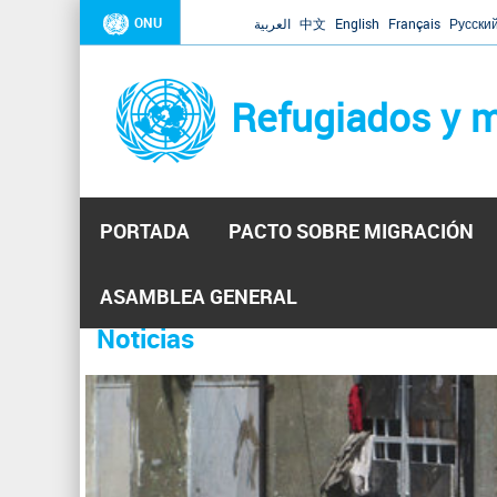
ONU
العربية
中文
English
Français
Русски
Refugiados y m
PORTADA
PACTO SOBRE MIGRACIÓN
Inicio
Se
ASAMBLEA GENERAL
encuentra
Noticias
La ONU responde a Guaidó que e
31 Ene 2019 -
usted
aquí
El Secretario General ha respondido a la carta enviada 
ha reiterado que la ONU está lista para hacerlo, pero nec