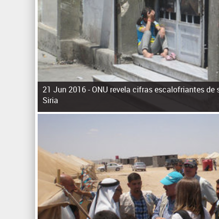
21 Jun 2016 -
ONU revela cifras escalofriantes de 
Siria
P
á
g
i
n
a
s