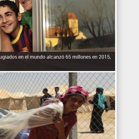
q
u
e
d
a
efugiados en el mundo alcanzó 65 millones en 2015,