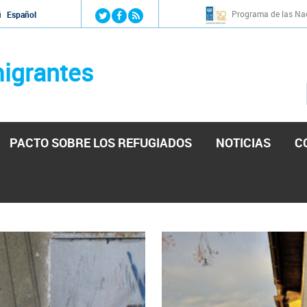
Jump to navigation
Programa de las Nac
й
Español
igrantes
PACTO SOBRE LOS REFUGIADOS
NOTICIAS
C
stá lista para reforzar la ayuda humanitaria en Venezu
por el presidente de la Asamblea Nacional de Venezuela solicitando a N
esita el consentimiento y la colaboración del Gobierno.