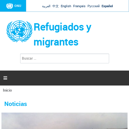
Jump to navigation
ONU
العربية
中文
English
Français
Русский
Español
Refugiados y
migrantes
B
F
u
o
s
r
c
a
m
r

u
l
Inicio
a
Se
r
La ONU responde a Guaidó que está lista para
31 Ene 2019 -
encuentra
i
Noticias
reforzar la ayuda humanitaria en Venezuela
usted
o
aquí
d
El Secretario General ha respondido a la carta enviada por el presidente de la
e
Asamblea Nacional de Venezuela solicitando a Naciones Unidas que aumente
b
la ayuda humanitaria. Guerres ha reiterado que la ONU está lista para hacerlo,