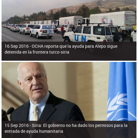
ú
pero necesita el consentimiento y la colaboración del Gobierno.
s
q
u
e
d
a
16 Sep 2016 -
OCHA reporta que la ayuda para Alepo sigue
detenida en la frontera turco-siria
15 Sep 2016 -
Siria: El gobierno no ha dado los permisos para la
entrada de ayuda humanitaria