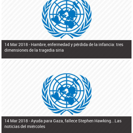
ú
pero necesita el consentimiento y la colaboración del Gobierno.
s
q
u
e
d
a
14 Mar 2018 -
Hambre, enfermedad y pérdida de la infancia: tres
dimensiones de la tragedia siria
14 Mar 2018 -
Ayuda para Gaza, fallece Stephen Hawking...Las
noticias del miércoles