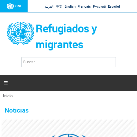
Jump to navigation
ONU
العربية
中文
English
Français
Русский
Español
Refugiados y
migrantes
B
F
u
o
s
r
c
a
m
r

u
l
Inicio
a
Se
r
La ONU responde a Guaidó que está lista para
31 Ene 2019 -
encuentra
i
Noticias
reforzar la ayuda humanitaria en Venezuela
usted
o
aquí
d
El Secretario General ha respondido a la carta enviada por el presidente de la
e
Asamblea Nacional de Venezuela solicitando a Naciones Unidas que aumente
b
la ayuda humanitaria. Guerres ha reiterado que la ONU está lista para hacerlo,