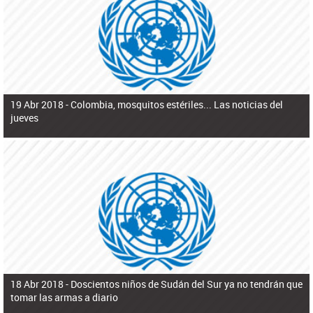
ú
pero necesita el consentimiento y la colaboración del Gobierno.
s
q
u
e
d
a
19 Abr 2018 -
Colombia, mosquitos estériles... Las noticias del
jueves
18 Abr 2018 -
Doscientos niños de Sudán del Sur ya no tendrán que
tomar las armas a diario