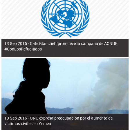
ú
pero necesita el consentimiento y la colaboración del Gobierno.
s
q
u
e
d
a
13 Sep 2016 -
Cate Blanchett promueve la campaña de ACNUR
#ConLosRefugiados
13 Sep 2016 -
ONU expresa preocupación por el aumento de
víctimas civiles en Yemen