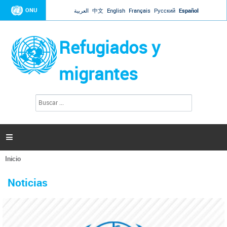
Jump to navigation
ONU
العربية
中文
English
Français
Русский
Español
Refugiados y
migrantes
B
F
u
o
s
r
c
a
m
r

u
l
Inicio
a
Se
r
La ONU responde a Guaidó que está lista para
31 Ene 2019 -
encuentra
i
Noticias
reforzar la ayuda humanitaria en Venezuela
usted
o
aquí
d
El Secretario General ha respondido a la carta enviada por el presidente de la
e
Asamblea Nacional de Venezuela solicitando a Naciones Unidas que aumente
b
la ayuda humanitaria. Guerres ha reiterado que la ONU está lista para hacerlo,