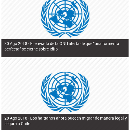
ú
pero necesita el consentimiento y la colaboración del Gobierno.
s
q
u
e
d
a
30 Ago 2018 -
El enviado de la ONU alerta de que “una tormenta
perfecta” se cierne sobre Idlib
28 Ago 2018 -
Los haitianos ahora pueden migrar de manera legal y
segura a Chile