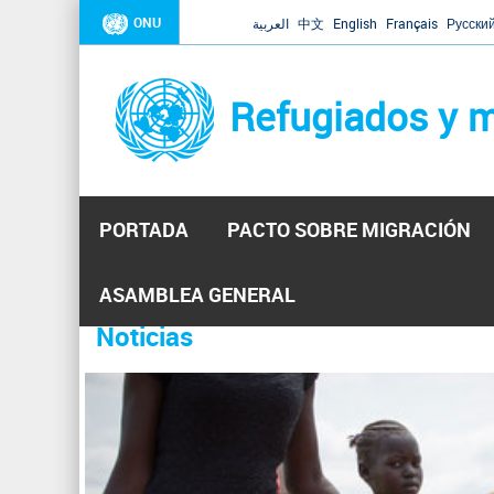
ONU
العربية
中文
English
Français
Русски
Refugiados y m
PORTADA
PACTO SOBRE MIGRACIÓN
Inicio
Se
ASAMBLEA GENERAL
encuentra
Noticias
La ONU responde a Guaidó que e
31 Ene 2019 -
usted
aquí
El Secretario General ha respondido a la carta enviada 
ha reiterado que la ONU está lista para hacerlo, pero nec