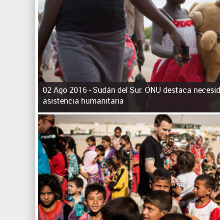
02 Ago 2016 -
Sudán del Sur: ONU destaca necesida
asistencia humanitaria
P
á
g
i
n
a
s