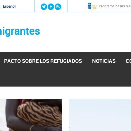
Jump to navigation
Programa de las Nac
й
Español
igrantes
PACTO SOBRE LOS REFUGIADOS
NOTICIAS
C
stá lista para reforzar la ayuda humanitaria en Venezu
por el presidente de la Asamblea Nacional de Venezuela solicitando a N
esita el consentimiento y la colaboración del Gobierno.