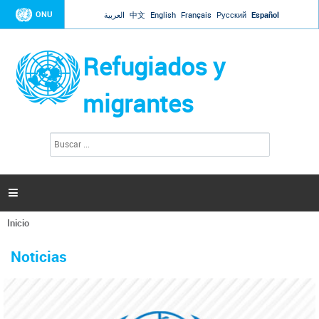
Jump to navigation
ONU
العربية
中文
English
Français
Русский
Español
Refugiados y
migrantes
B
F
u
o
s
r
c
a
m
r

u
l
Inicio
a
Se
r
La ONU responde a Guaidó que está lista para
31 Ene 2019 -
encuentra
i
Noticias
reforzar la ayuda humanitaria en Venezuela
usted
o
aquí
d
El Secretario General ha respondido a la carta enviada por el presidente de la
e
Asamblea Nacional de Venezuela solicitando a Naciones Unidas que aumente
b
la ayuda humanitaria. Guerres ha reiterado que la ONU está lista para hacerlo,