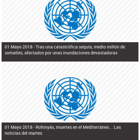
ú
pero necesita el consentimiento y la colaboración del Gobierno.
s
q
u
e
d
a
01 Mayo 2018 -
Tras una catastrófica sequía, medio millón de
somalíes, afectados por unas inundaciones devastadoras
01 Mayo 2018 -
Rohinyás, muertes en el Mediterráneo... Las
noticias del martes