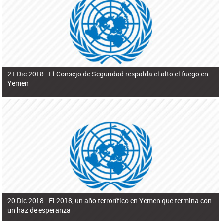
ú
pero necesita el consentimiento y la colaboración del Gobierno.
s
q
u
e
d
a
21 Dic 2018 -
El Consejo de Seguridad respalda el alto el fuego en
Yemen
20 Dic 2018 -
El 2018, un año terrorífico en Yemen que termina con
un haz de esperanza