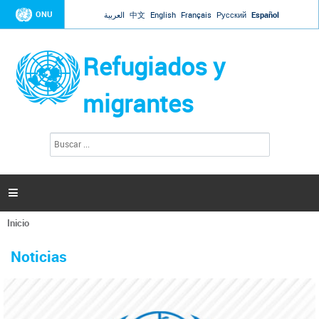
Jump to navigation
ONU
العربية
中文
English
Français
Русский
Español
Refugiados y
migrantes
B
F
u
o
s
r
c
a
m
r

u
l
Inicio
a
Se
r
La ONU responde a Guaidó que está lista para
31 Ene 2019 -
encuentra
i
Noticias
reforzar la ayuda humanitaria en Venezuela
usted
o
aquí
d
El Secretario General ha respondido a la carta enviada por el presidente de la
e
Asamblea Nacional de Venezuela solicitando a Naciones Unidas que aumente
b
la ayuda humanitaria. Guerres ha reiterado que la ONU está lista para hacerlo,