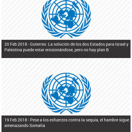
ú
pero necesita el consentimiento y la colaboración del Gobierno.
s
q
u
e
d
a
20 Feb 2018 -
Guterres: La solución de los dos Estados para Israel y
Palestina puede estar erosionándose, pero no hay plan B
19 Feb 2018 -
Pese a los esfuerzos contra la sequía, el hambre sigue
amenazando Somalia