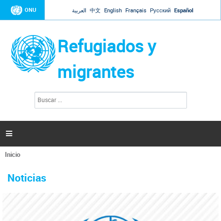
Jump to navigation
ONU
العربية
中文
English
Français
Русский
Español
Refugiados y
migrantes
B
F
u
o
s
r
c
a
m
r

u
l
Inicio
a
Se
r
La ONU responde a Guaidó que está lista para
31 Ene 2019 -
encuentra
i
Noticias
reforzar la ayuda humanitaria en Venezuela
usted
o
aquí
d
El Secretario General ha respondido a la carta enviada por el presidente de la
e
Asamblea Nacional de Venezuela solicitando a Naciones Unidas que aumente
b
la ayuda humanitaria. Guerres ha reiterado que la ONU está lista para hacerlo,