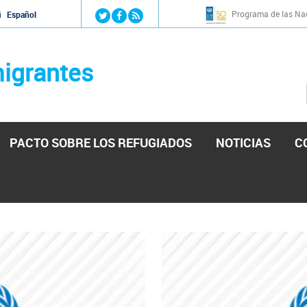
Jump to navigation
Programa de las Nac
й
Español
igrantes
PACTO SOBRE LOS REFUGIADOS
NOTICIAS
C
stá lista para reforzar la ayuda humanitaria en Venezu
por el presidente de la Asamblea Nacional de Venezuela solicitando a N
esita el consentimiento y la colaboración del Gobierno.