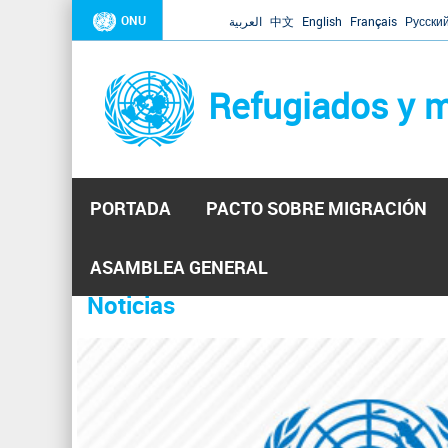
ONU
العربية
中文
English
Français
Русски
Refugiados y m
PORTADA
PACTO SOBRE MIGRACIÓN
Inicio
Se
ASAMBLEA GENERAL
encuentra
Noticias
La ONU responde a Guaidó que e
31 Ene 2019 -
usted
aquí
El Secretario General ha respondido a la carta enviada 
ha reiterado que la ONU está lista para hacerlo, pero nec