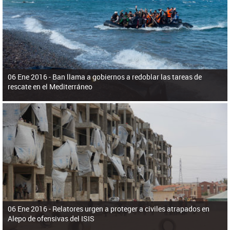
ú
pero necesita el consentimiento y la colaboración del Gobierno.
s
q
u
e
d
a
06 Ene 2016 -
Ban llama a gobiernos a redoblar las tareas de
rescate en el Mediterráneo
06 Ene 2016 -
Relatores urgen a proteger a civiles atrapados en
Alepo de ofensivas del ISIS