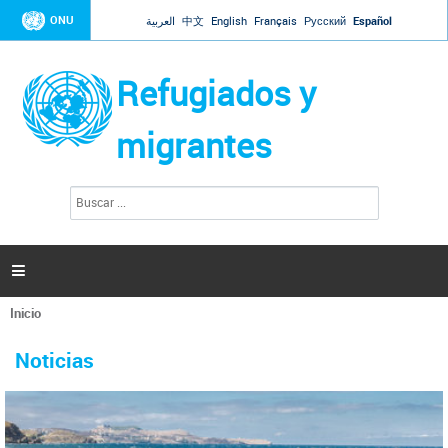
Jump to navigation
ONU
العربية
中文
English
Français
Русский
Español
Refugiados y
migrantes
B
F
u
o
s
r
c
a
m
r

u
l
Inicio
a
Se
r
La ONU responde a Guaidó que está lista para
31 Ene 2019 -
encuentra
i
Noticias
reforzar la ayuda humanitaria en Venezuela
usted
o
aquí
d
El Secretario General ha respondido a la carta enviada por el presidente de la
e
Asamblea Nacional de Venezuela solicitando a Naciones Unidas que aumente
b
la ayuda humanitaria. Guerres ha reiterado que la ONU está lista para hacerlo,