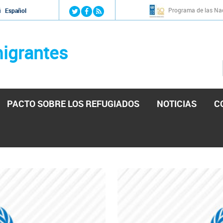
Jump to navigation
Programa de las Nac
й
Español
igrantes
PACTO SOBRE LOS REFUGIADOS
NOTICIAS
C
stá lista para reforzar la ayuda humanitaria en Venezu
por el presidente de la Asamblea Nacional de Venezuela solicitando a N
esita el consentimiento y la colaboración del Gobierno.