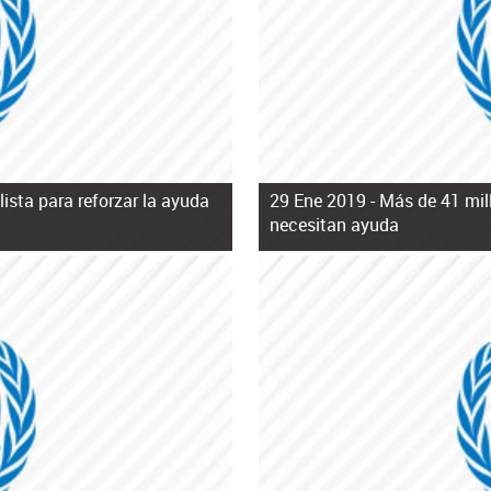
ista para reforzar la ayuda
29 Ene 2019 -
Más de 41 mil
necesitan ayuda