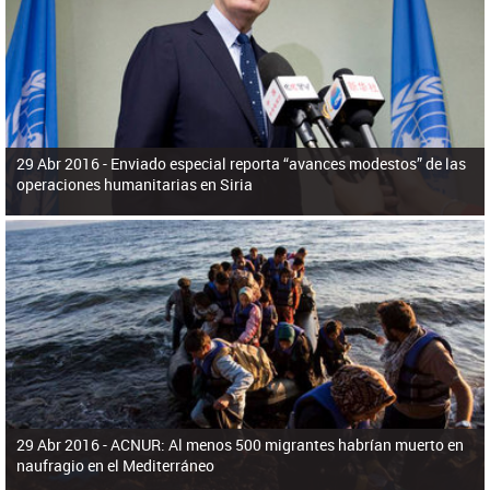
ú
pero necesita el consentimiento y la colaboración del Gobierno.
s
q
u
e
d
a
29 Abr 2016 -
Enviado especial reporta “avances modestos” de las
operaciones humanitarias en Siria
29 Abr 2016 -
ACNUR: Al menos 500 migrantes habrían muerto en
naufragio en el Mediterráneo