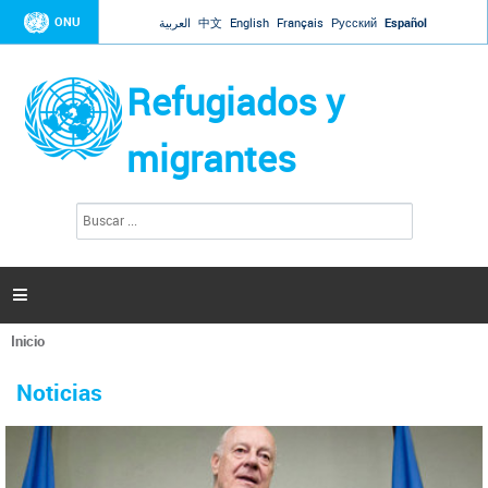
Jump to navigation
ONU
العربية
中文
English
Français
Русский
Español
Refugiados y
migrantes
B
F
u
o
s
r
c
a
m
r

u
l
Inicio
a
Se
r
La ONU responde a Guaidó que está lista para
31 Ene 2019 -
encuentra
i
Noticias
reforzar la ayuda humanitaria en Venezuela
usted
o
aquí
d
El Secretario General ha respondido a la carta enviada por el presidente de la
e
Asamblea Nacional de Venezuela solicitando a Naciones Unidas que aumente
b
la ayuda humanitaria. Guerres ha reiterado que la ONU está lista para hacerlo,