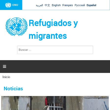
Jump to navigation
ONU
العربية
中文
English
Français
Русский
Español
Refugiados y
migrantes
B
F
u
o
s
r
c
a
m
r

u
l
Inicio
a
Se
r
La ONU responde a Guaidó que está lista para
31 Ene 2019 -
encuentra
i
Noticias
reforzar la ayuda humanitaria en Venezuela
usted
o
aquí
d
El Secretario General ha respondido a la carta enviada por el presidente de la
e
Asamblea Nacional de Venezuela solicitando a Naciones Unidas que aumente
b
la ayuda humanitaria. Guerres ha reiterado que la ONU está lista para hacerlo,