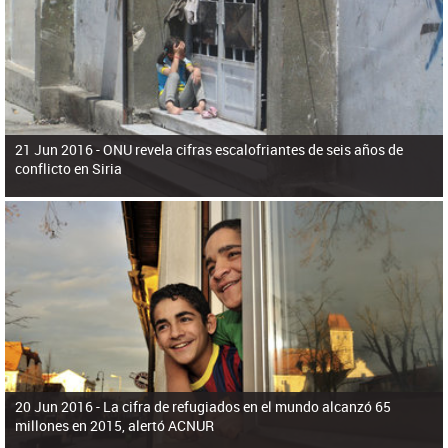
ú
pero necesita el consentimiento y la colaboración del Gobierno.
s
q
u
e
d
a
21 Jun 2016 -
ONU revela cifras escalofriantes de seis años de
conflicto en Siria
20 Jun 2016 -
La cifra de refugiados en el mundo alcanzó 65
millones en 2015, alertó ACNUR