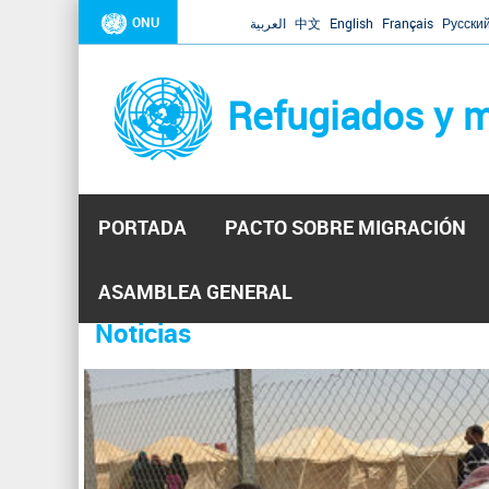
ONU
العربية
中文
English
Français
Русски
Refugiados y m
PORTADA
PACTO SOBRE MIGRACIÓN
Inicio
Se
ASAMBLEA GENERAL
encuentra
Noticias
La ONU responde a Guaidó que e
31 Ene 2019 -
usted
aquí
El Secretario General ha respondido a la carta enviada 
ha reiterado que la ONU está lista para hacerlo, pero nec