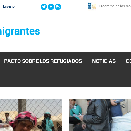
Jump to navigation
Programa de las Nac
й
Español
igrantes
PACTO SOBRE LOS REFUGIADOS
NOTICIAS
C
stá lista para reforzar la ayuda humanitaria en Venezu
por el presidente de la Asamblea Nacional de Venezuela solicitando a N
esita el consentimiento y la colaboración del Gobierno.