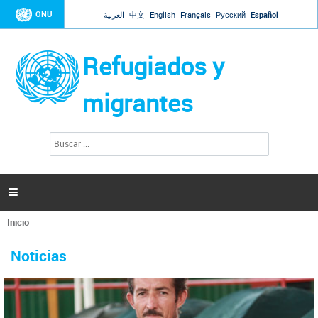
Jump to navigation
ONU
العربية
中文
English
Français
Русский
Español
Refugiados y
migrantes
B
F
u
o
s
r
c
a
m
r

u
l
Inicio
a
Se
r
La ONU responde a Guaidó que está lista para
31 Ene 2019 -
encuentra
i
Noticias
reforzar la ayuda humanitaria en Venezuela
usted
o
aquí
d
El Secretario General ha respondido a la carta enviada por el presidente de la
e
Asamblea Nacional de Venezuela solicitando a Naciones Unidas que aumente
b
la ayuda humanitaria. Guerres ha reiterado que la ONU está lista para hacerlo,