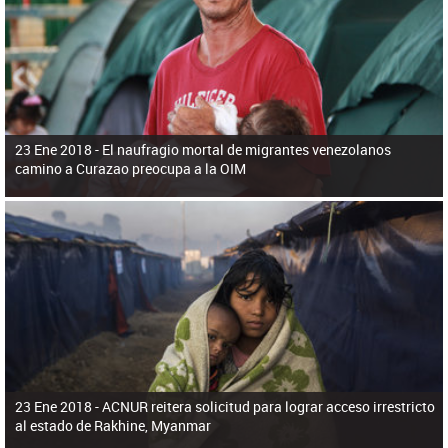
ú
pero necesita el consentimiento y la colaboración del Gobierno.
s
q
u
e
d
a
23 Ene 2018 -
El naufragio mortal de migrantes venezolanos
camino a Curazao preocupa a la OIM
23 Ene 2018 -
ACNUR reitera solicitud para lograr acceso irrestricto
al estado de Rakhine, Myanmar