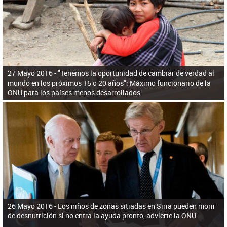
ú
pero necesita el consentimiento y la colaboración del Gobierno.
s
q
u
e
d
a
27 Mayo 2016 -
"Tenemos la oportunidad de cambiar de verdad al
mundo en los próximos 15 o 20 años”: Máximo funcionario de la
ONU para los países menos desarrollados
26 Mayo 2016 -
Los niños de zonas sitiadas en Siria pueden morir
de desnutrición si no entra la ayuda pronto, advierte la ONU