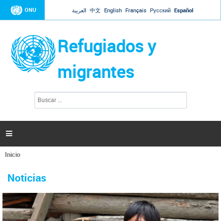
Jump to navigation
ONU
العربية
中文
English
Français
Русский
Español
Refugiados y
migrantes
B
F
u
o
s
r
c
a
m
r

u
l
Inicio
a
Se
r
La ONU responde a Guaidó que está lista para
31 Ene 2019 -
encuentra
i
Noticias
reforzar la ayuda humanitaria en Venezuela
usted
o
aquí
d
El Secretario General ha respondido a la carta enviada por el presidente de la
e
Asamblea Nacional de Venezuela solicitando a Naciones Unidas que aumente
b
la ayuda humanitaria. Guerres ha reiterado que la ONU está lista para hacerlo,