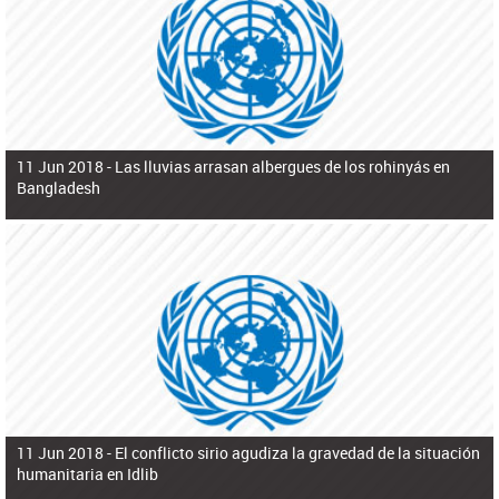
ú
pero necesita el consentimiento y la colaboración del Gobierno.
s
q
u
e
d
a
11 Jun 2018 -
Las lluvias arrasan albergues de los rohinyás en
Bangladesh
11 Jun 2018 -
El conflicto sirio agudiza la gravedad de la situación
humanitaria en Idlib