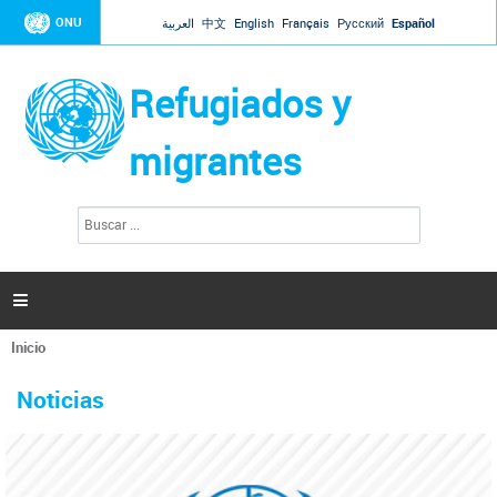
Jump to navigation
ONU
العربية
中文
English
Français
Русский
Español
Refugiados y
migrantes
B
F
u
o
s
r
c
a
m
r

u
l
Inicio
a
Se
r
La ONU responde a Guaidó que está lista para
31 Ene 2019 -
encuentra
i
Noticias
reforzar la ayuda humanitaria en Venezuela
usted
o
aquí
d
El Secretario General ha respondido a la carta enviada por el presidente de la
e
Asamblea Nacional de Venezuela solicitando a Naciones Unidas que aumente
b
la ayuda humanitaria. Guerres ha reiterado que la ONU está lista para hacerlo,