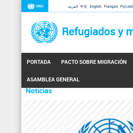
ONU
العربية
中文
English
Français
Русски
Refugiados y m
PORTADA
PACTO SOBRE MIGRACIÓN
Inicio
Se
ASAMBLEA GENERAL
encuentra
Noticias
La ONU responde a Guaidó que e
31 Ene 2019 -
usted
aquí
El Secretario General ha respondido a la carta enviada 
ha reiterado que la ONU está lista para hacerlo, pero nec