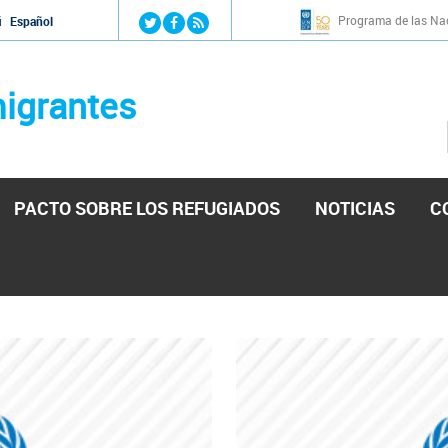
Jump to navigation
Programa de las Nac
й
Español
igrantes
PACTO SOBRE LOS REFUGIADOS
NOTICIAS
C
stá lista para reforzar la ayuda humanitaria en Venezu
por el presidente de la Asamblea Nacional de Venezuela solicitando a N
esita el consentimiento y la colaboración del Gobierno.