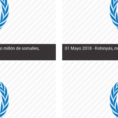
o millón de somalíes,
01 Mayo 2018 -
Rohinyás, mu