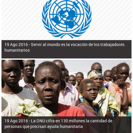
ú
pero necesita el consentimiento y la colaboración del Gobierno.
s
q
u
e
d
a
19 Ago 2016 -
Servir al mundo es la vocación de los trabajadores
humanitarios
19 Ago 2016 -
La ONU cifra en 130 millones la cantidad de
personas que precisan ayuda humanitaria