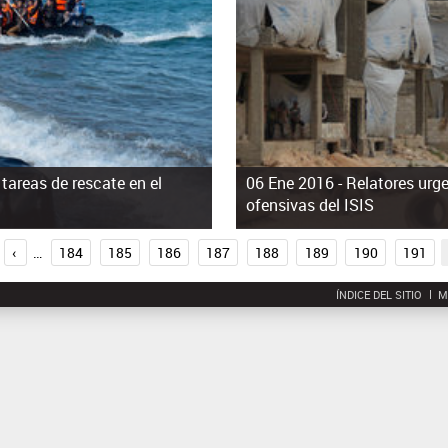
tareas de rescate en el
06 Ene 2016 -
Relatores urge
ofensivas del ISIS
‹
…
184
185
186
187
188
189
190
191
ÍNDICE DEL SITIO
M