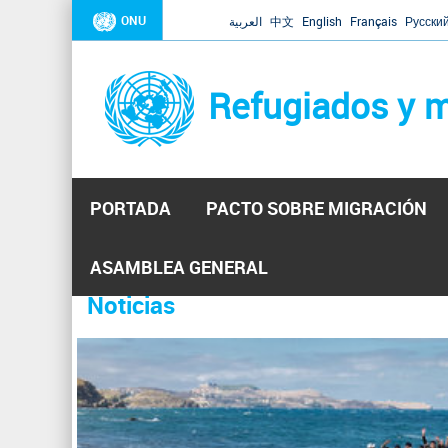
ONU
العربية
中文
English
Français
Русски
Refugiados y m
PORTADA
PACTO SOBRE MIGRACIÓN
Inicio
Se
ASAMBLEA GENERAL
encuentra
Noticias
La ONU responde a Guaidó que e
31 Ene 2019 -
usted
aquí
El Secretario General ha respondido a la carta enviada 
P
ha reiterado que la ONU está lista para hacerlo, pero nec
á
g
i