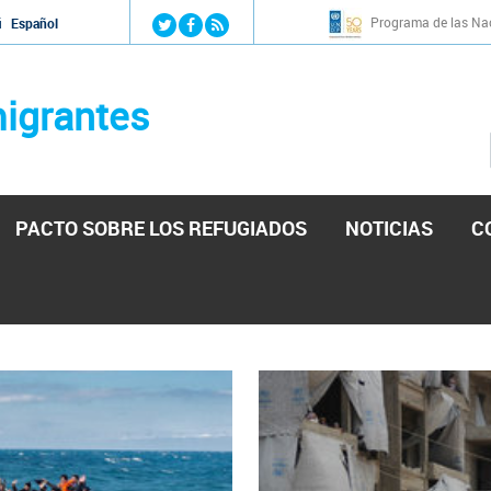
Jump to navigation
Programa de las Nac
й
Español
igrantes
PACTO SOBRE LOS REFUGIADOS
NOTICIAS
C
stá lista para reforzar la ayuda humanitaria en Venezu
por el presidente de la Asamblea Nacional de Venezuela solicitando a N
esita el consentimiento y la colaboración del Gobierno.