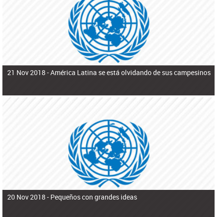
ú
pero necesita el consentimiento y la colaboración del Gobierno.
s
q
u
e
d
a
21 Nov 2018 -
América Latina se está olvidando de sus campesinos
20 Nov 2018 -
Pequeños con grandes ideas