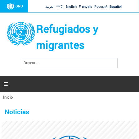
Jump to navigation
ONU
العربية
中文
English
Français
Русский
Español
Refugiados y
migrantes
B
F
u
o
s
r
c
a
m
r

u
l
Inicio
a
Se
r
La ONU responde a Guaidó que está lista para
31 Ene 2019 -
encuentra
i
Noticias
reforzar la ayuda humanitaria en Venezuela
usted
o
aquí
d
El Secretario General ha respondido a la carta enviada por el presidente de la
e
Asamblea Nacional de Venezuela solicitando a Naciones Unidas que aumente
b
la ayuda humanitaria. Guerres ha reiterado que la ONU está lista para hacerlo,