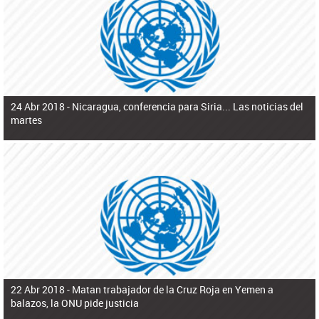
ú
pero necesita el consentimiento y la colaboración del Gobierno.
s
q
u
e
d
a
24 Abr 2018 -
Nicaragua, conferencia para Siria... Las noticias del
martes
22 Abr 2018 -
Matan trabajador de la Cruz Roja en Yemen a
balazos, la ONU pide justicia