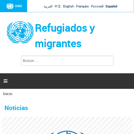
Jump to navigation
ONU
العربية
中文
English
Français
Русский
Español
Refugiados y
migrantes
B
F
u
o
s
r
c
a
m
r

u
l
Inicio
a
Se
r
La ONU responde a Guaidó que está lista para
31 Ene 2019 -
encuentra
i
Noticias
reforzar la ayuda humanitaria en Venezuela
usted
o
aquí
d
El Secretario General ha respondido a la carta enviada por el presidente de la
e
Asamblea Nacional de Venezuela solicitando a Naciones Unidas que aumente
b
la ayuda humanitaria. Guerres ha reiterado que la ONU está lista para hacerlo,