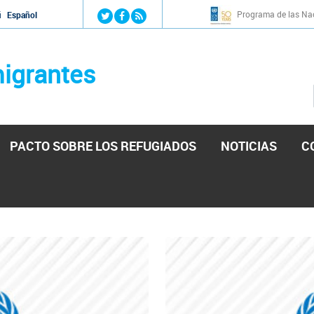
Jump to navigation
Programa de las Nac
й
Español
igrantes
PACTO SOBRE LOS REFUGIADOS
NOTICIAS
C
stá lista para reforzar la ayuda humanitaria en Venezu
por el presidente de la Asamblea Nacional de Venezuela solicitando a N
esita el consentimiento y la colaboración del Gobierno.