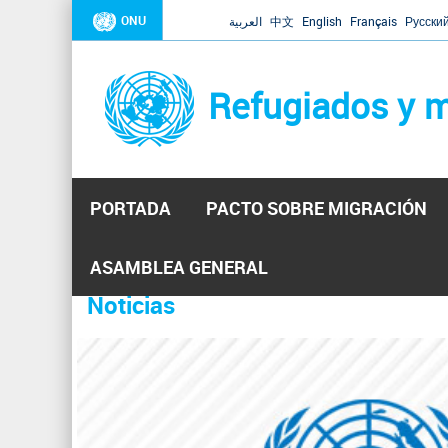
ONU
العربية
中文
English
Français
Русски
Refugiados y m
PORTADA
PACTO SOBRE MIGRACIÓN
Inicio
Se
ASAMBLEA GENERAL
encuentra
Noticias
La ONU responde a Guaidó que e
31 Ene 2019 -
usted
aquí
El Secretario General ha respondido a la carta enviada 
ha reiterado que la ONU está lista para hacerlo, pero nec