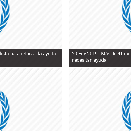
ista para reforzar la ayuda
29 Ene 2019 -
Más de 41 mil
necesitan ayuda