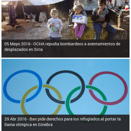
ú
pero necesita el consentimiento y la colaboración del Gobierno.
s
q
u
e
d
a
05 Mayo 2016 -
OCHA repudia bombardeos a asentamientos de
desplazados en Siria
29 Abr 2016 -
Ban pide derechos para los refugiados al portar la
llama olímpica en Ginebra