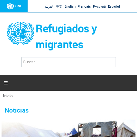
Jump to navigation
ONU
العربية
中文
English
Français
Русский
Español
Refugiados y
migrantes
B
F
u
o
s
r
c
a
m
r

u
l
Inicio
a
Se
r
La ONU responde a Guaidó que está lista para
31 Ene 2019 -
encuentra
i
Noticias
reforzar la ayuda humanitaria en Venezuela
usted
o
aquí
d
El Secretario General ha respondido a la carta enviada por el presidente de la
e
Asamblea Nacional de Venezuela solicitando a Naciones Unidas que aumente
b
la ayuda humanitaria. Guerres ha reiterado que la ONU está lista para hacerlo,