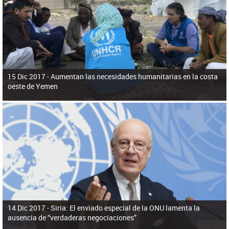
ú
pero necesita el consentimiento y la colaboración del Gobierno.
s
q
u
e
d
a
15 Dic 2017 -
Aumentan las necesidades humanitarias en la costa
oeste de Yemen
14 Dic 2017 -
Siria: El enviado especial de la ONU lamenta la
ausencia de “verdaderas negociaciones”