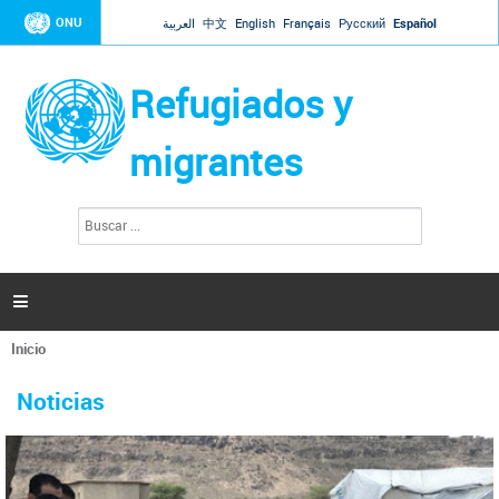
Jump to navigation
ONU
العربية
中文
English
Français
Русский
Español
Refugiados y
migrantes
B
F
u
o
s
r
c
a
m
r

u
l
Inicio
a
Se
r
La ONU responde a Guaidó que está lista para
31 Ene 2019 -
encuentra
i
Noticias
reforzar la ayuda humanitaria en Venezuela
usted
o
aquí
d
El Secretario General ha respondido a la carta enviada por el presidente de la
e
Asamblea Nacional de Venezuela solicitando a Naciones Unidas que aumente
b
la ayuda humanitaria. Guerres ha reiterado que la ONU está lista para hacerlo,