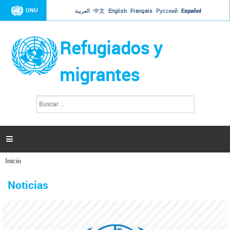
Jump to navigation
ONU
العربية
中文
English
Français
Русский
Español
Refugiados y
migrantes
B
F
u
o
s
r
c
a
m
r

u
l
Inicio
a
Se
r
La ONU responde a Guaidó que está lista para
31 Ene 2019 -
encuentra
i
Noticias
reforzar la ayuda humanitaria en Venezuela
usted
o
aquí
d
El Secretario General ha respondido a la carta enviada por el presidente de la
e
Asamblea Nacional de Venezuela solicitando a Naciones Unidas que aumente
b
la ayuda humanitaria. Guerres ha reiterado que la ONU está lista para hacerlo,