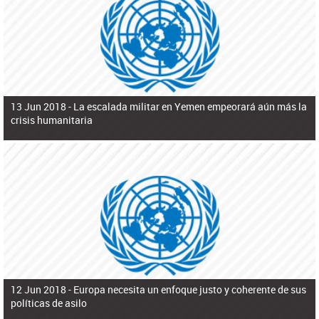
ú
pero necesita el consentimiento y la colaboración del Gobierno.
s
q
u
e
d
a
13 Jun 2018 -
La escalada militar en Yemen empeorará aún más la
crisis humanitaria
12 Jun 2018 -
Europa necesita un enfoque justo y coherente de sus
políticas de asilo