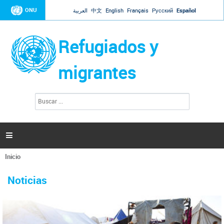
Jump to navigation
ONU
العربية
中文
English
Français
Русский
Español
Refugiados y
migrantes
B
F
u
o
s
r
c
a
m
r

u
l
Inicio
a
Se
r
La ONU responde a Guaidó que está lista para
31 Ene 2019 -
encuentra
i
Noticias
reforzar la ayuda humanitaria en Venezuela
usted
o
aquí
d
El Secretario General ha respondido a la carta enviada por el presidente de la
e
Asamblea Nacional de Venezuela solicitando a Naciones Unidas que aumente
b
la ayuda humanitaria. Guerres ha reiterado que la ONU está lista para hacerlo,