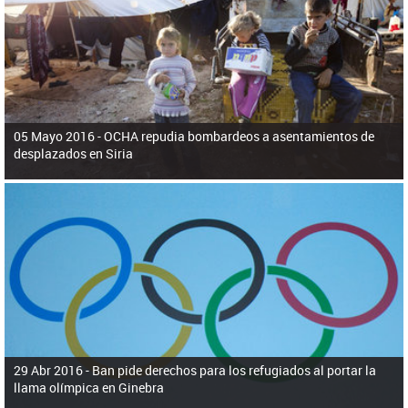
ú
pero necesita el consentimiento y la colaboración del Gobierno.
s
q
u
e
d
a
05 Mayo 2016 -
OCHA repudia bombardeos a asentamientos de
desplazados en Siria
29 Abr 2016 -
Ban pide derechos para los refugiados al portar la
llama olímpica en Ginebra