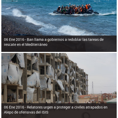
ú
pero necesita el consentimiento y la colaboración del Gobierno.
s
q
u
e
d
a
06 Ene 2016 -
Ban llama a gobiernos a redoblar las tareas de
rescate en el Mediterráneo
06 Ene 2016 -
Relatores urgen a proteger a civiles atrapados en
Alepo de ofensivas del ISIS