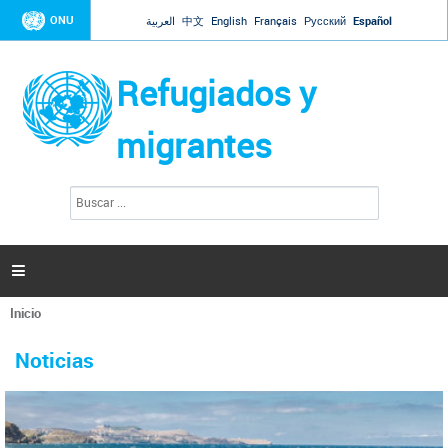
Jump to navigation
ONU
العربية
中文
English
Français
Русский
Español
Refugiados y
migrantes
B
F
u
o
s
r
c
a
m
r

u
l
Inicio
a
Se
r
La ONU responde a Guaidó que está lista para
31 Ene 2019 -
encuentra
i
Noticias
reforzar la ayuda humanitaria en Venezuela
usted
o
aquí
d
El Secretario General ha respondido a la carta enviada por el presidente de la
e
Asamblea Nacional de Venezuela solicitando a Naciones Unidas que aumente
b
la ayuda humanitaria. Guerres ha reiterado que la ONU está lista para hacerlo,