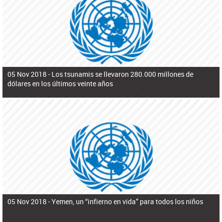
ú
pero necesita el consentimiento y la colaboración del Gobierno.
s
q
u
e
d
a
05 Nov 2018 -
Los tsunamis se llevaron 280.000 millones de
dólares en los últimos veinte años
05 Nov 2018 -
Yemen, un “infierno en vida” para todos los niños