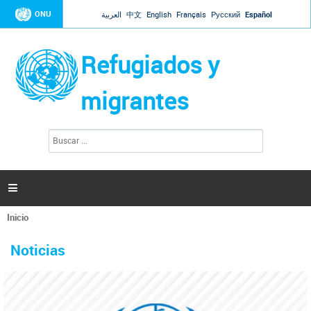
Jump to navigation
ONU
العربية
中文
English
Français
Русский
Español
Refugiados y
migrantes
B
F
u
o
s
r
c
a
m
r

u
l
Inicio
a
Se
r
La ONU responde a Guaidó que está lista para
31 Ene 2019 -
encuentra
i
Noticias
reforzar la ayuda humanitaria en Venezuela
usted
o
aquí
d
El Secretario General ha respondido a la carta enviada por el presidente de la
e
Asamblea Nacional de Venezuela solicitando a Naciones Unidas que aumente
b
la ayuda humanitaria. Guerres ha reiterado que la ONU está lista para hacerlo,