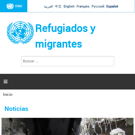
Jump to navigation
ONU
العربية
中文
English
Français
Русский
Español
Refugiados y
migrantes
B
F
u
o
s
r
c
a
m
r

u
l
Inicio
a
Se
r
La ONU responde a Guaidó que está lista para
31 Ene 2019 -
encuentra
i
Noticias
reforzar la ayuda humanitaria en Venezuela
usted
o
aquí
d
El Secretario General ha respondido a la carta enviada por el presidente de la
e
Asamblea Nacional de Venezuela solicitando a Naciones Unidas que aumente
b
la ayuda humanitaria. Guerres ha reiterado que la ONU está lista para hacerlo,