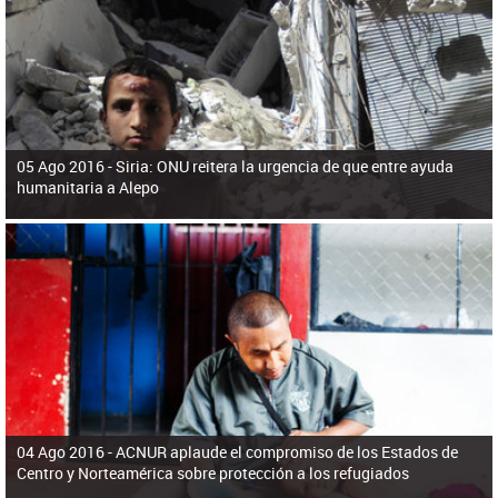
ú
pero necesita el consentimiento y la colaboración del Gobierno.
s
q
u
e
d
a
05 Ago 2016 -
Siria: ONU reitera la urgencia de que entre ayuda
humanitaria a Alepo
04 Ago 2016 -
ACNUR aplaude el compromiso de los Estados de
Centro y Norteamérica sobre protección a los refugiados