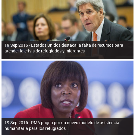
ú
pero necesita el consentimiento y la colaboración del Gobierno.
s
q
u
e
d
a
19 Sep 2016 -
Estados Unidos destaca la falta de recursos para
atender la crisis de refugiados y migrantes
19 Sep 2016 -
PMA pugna por un nuevo modelo de asistencia
humanitaria para los refugiados