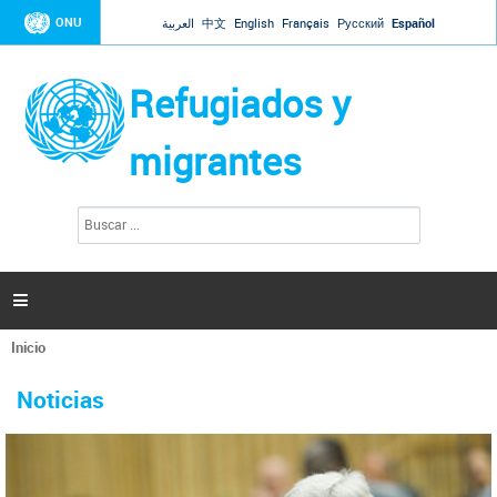
Jump to navigation
ONU
العربية
中文
English
Français
Русский
Español
Refugiados y
migrantes
B
F
u
o
s
r
c
a
m
r

u
l
Inicio
a
Se
r
La ONU responde a Guaidó que está lista para
31 Ene 2019 -
encuentra
i
Noticias
reforzar la ayuda humanitaria en Venezuela
usted
o
aquí
d
El Secretario General ha respondido a la carta enviada por el presidente de la
e
Asamblea Nacional de Venezuela solicitando a Naciones Unidas que aumente
b
la ayuda humanitaria. Guerres ha reiterado que la ONU está lista para hacerlo,