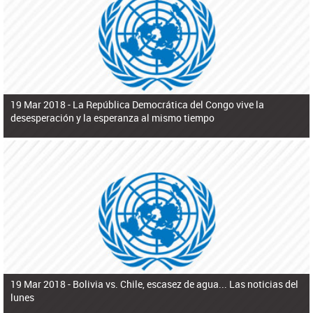
ú
pero necesita el consentimiento y la colaboración del Gobierno.
s
q
u
e
d
a
19 Mar 2018 -
La República Democrática del Congo vive la
desesperación y la esperanza al mismo tiempo
19 Mar 2018 -
Bolivia vs. Chile, escasez de agua... Las noticias del
lunes