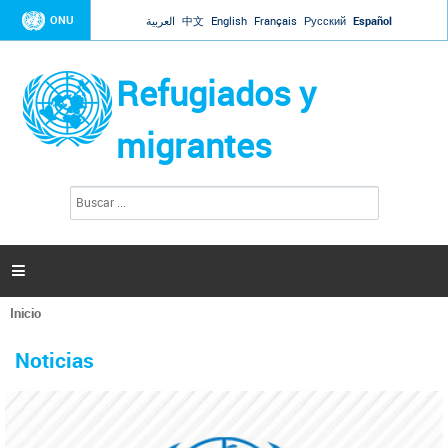
Jump to navigation
ONU
العربية
中文
English
Français
Русский
Español
Refugiados y
migrantes
B
F
u
o
s
r
c
a
m
r

u
l
Inicio
a
Se
r
La ONU responde a Guaidó que está lista para
31 Ene 2019 -
encuentra
i
Noticias
reforzar la ayuda humanitaria en Venezuela
usted
o
aquí
d
El Secretario General ha respondido a la carta enviada por el presidente de la
e
Asamblea Nacional de Venezuela solicitando a Naciones Unidas que aumente
b
la ayuda humanitaria. Guerres ha reiterado que la ONU está lista para hacerlo,