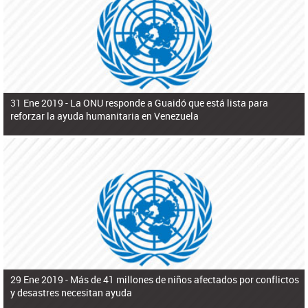
ú
pero necesita el consentimiento y la colaboración del Gobierno.
s
q
u
e
d
a
31 Ene 2019 -
La ONU responde a Guaidó que está lista para
reforzar la ayuda humanitaria en Venezuela
29 Ene 2019 -
Más de 41 millones de niños afectados por conflictos
y desastres necesitan ayuda