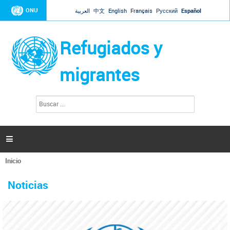
Jump to navigation
ONU
العربية
中文
English
Français
Русский
Español
Refugiados y
migrantes
B
F
u
o
s
r
c
a
m
r

u
l
Inicio
a
Se
r
La ONU responde a Guaidó que está lista para
31 Ene 2019 -
encuentra
i
Noticias
reforzar la ayuda humanitaria en Venezuela
usted
o
aquí
d
El Secretario General ha respondido a la carta enviada por el presidente de la
e
Asamblea Nacional de Venezuela solicitando a Naciones Unidas que aumente
b
la ayuda humanitaria. Guerres ha reiterado que la ONU está lista para hacerlo,