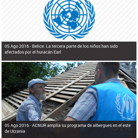
ú
pero necesita el consentimiento y la colaboración del Gobierno.
s
q
u
e
d
a
05 Ago 2016 -
Belice: La tercera parte de los niños han sido
afectados por el huracán Earl
05 Ago 2016 -
ACNUR amplía su programa de albergues en el este
de Ucrania