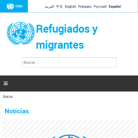
Jump to navigation
ONU
العربية
中文
English
Français
Русский
Español
Refugiados y
migrantes
B
F
u
o
s
r
c
a
m
r

u
l
Inicio
a
Se
r
La ONU responde a Guaidó que está lista para
31 Ene 2019 -
encuentra
i
Noticias
reforzar la ayuda humanitaria en Venezuela
usted
o
aquí
d
El Secretario General ha respondido a la carta enviada por el presidente de la
e
Asamblea Nacional de Venezuela solicitando a Naciones Unidas que aumente
b
la ayuda humanitaria. Guerres ha reiterado que la ONU está lista para hacerlo,