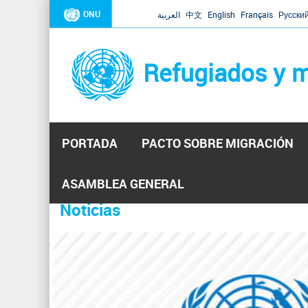
ONU
العربية
中文
English
Français
Русски
Refugiados y m
PORTADA
PACTO SOBRE MIGRACIÓN
Inicio
Se
ASAMBLEA GENERAL
encuentra
Noticias
La ONU responde a Guaidó que e
31 Ene 2019 -
usted
aquí
El Secretario General ha respondido a la carta enviada 
ha reiterado que la ONU está lista para hacerlo, pero nec