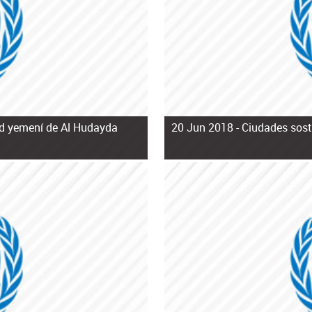
dad yemení de Al Hudayda
20 Jun 2018 -
Ciudades soste