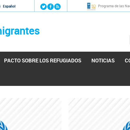
Jump to navigation
Programa de las Nac
й
Español
igrantes
PACTO SOBRE LOS REFUGIADOS
NOTICIAS
C
stá lista para reforzar la ayuda humanitaria en Venezu
por el presidente de la Asamblea Nacional de Venezuela solicitando a N
esita el consentimiento y la colaboración del Gobierno.