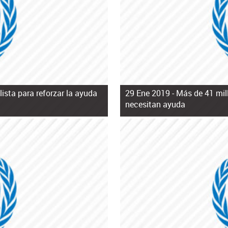
ista para reforzar la ayuda
29 Ene 2019 -
Más de 41 mil
necesitan ayuda