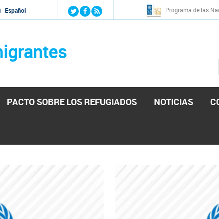
Jump to navigation
Programa de las Nac
й
Español
igrantes
PACTO SOBRE LOS REFUGIADOS
NOTICIAS
C
stá lista para reforzar la ayuda humanitaria en Venezu
por el presidente de la Asamblea Nacional de Venezuela solicitando a N
esita el consentimiento y la colaboración del Gobierno.