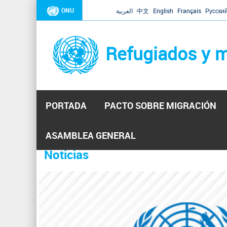
ONU
العربية
中文
English
Français
Русски
Refugiados y m
PORTADA
PACTO SOBRE MIGRACIÓN
Inicio
Se
ASAMBLEA GENERAL
encuentra
Noticias
La ONU responde a Guaidó que e
31 Ene 2019 -
usted
aquí
El Secretario General ha respondido a la carta enviada 
ha reiterado que la ONU está lista para hacerlo, pero nec