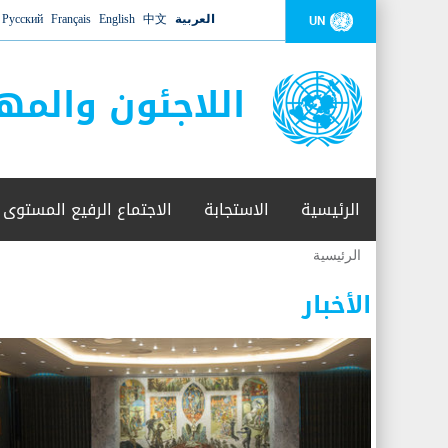
العربية
中文
English
Français
Русский
UN
اللاجئون والمه
الرئيسية
الاستجابة
الاجتماع الرفيع المستوى
الرئيسية
أنت
هنا
الأخبار
عدد القتلى في البحر المتوسط يتجاوز 2000 شخص ​​هذا العام
06 نوفمبر 2018 -
أعلنت مفوضية الأمم المتحدة السامية لشؤون اللاجئين عن ارتفاع عدد الأشخاص 
ليتجاوز ألفي شخص بعد العثور على جثث 17 شخصا قبالة السواحل الإسبانية.