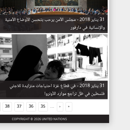
31 يناير 2018 -
مجلس الأمن يرحب بتحسن الأوضاع الأمنية
والإنسانية في دارفور
ا
ل
ص
ف
ح
ا
31 يناير 2018 -
في قطاع غزة احتياجات متزايدة للاجئي
ت
فلسطين في ظل تراجع موارد الأونروا
38
37
36
35
…
‹
«
COPYRIGHT © 2026 UNITED NATIONS