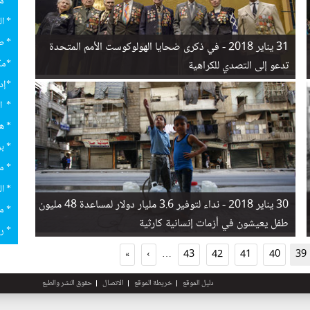
* م
* ال
* ص
31 يناير 2018 -
في ذكرى ضحايا الهولوكوست الأمم المتحدة
*مك
تدعو إلى التصدي للكراهية
*إد
* ا
* هي
* بر
* م
* ا
30 يناير 2018 -
نداء لتوفير 3.6 مليار دولار لمساعدة 48 مليون
* م
طفل يعيشون في أزمات إنسانية كارثية
* ر
»
›
…
43
42
41
40
39
دليل الموقع
خريطة الموقع
الاتصال
حقوق النشر والطبع