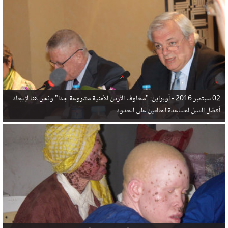
في البحر المتوسط هذا العام، أثناء محاولتهم الوصول إلى أوروبا، ليتجاوز ألفي شخص بعد العثور على
جثث 17 شخصا قبالة السواحل الإسبانية.
02 سبتمبر 2016 -
أوبراين: "مخاوف الأردن الأمنية مشروعة جدا" ونحن هنا لإيجاد
أفضل السبل لمساعدة العالقين على الحدود