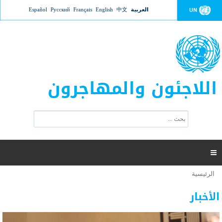
Jump to navigation
العربية
中文
English
Français
Русский
Español
UN
اللاجئون والمهاجرون
ا
ب
س
ح
ت
ث
م
ا

ر
ة
الرئيسية
أنت
ا
عدد القتلى في البحر المتوسط يتجاوز 2000 شخص ​​هذا
06 نوفمبر 2018 -
هنا
ل
الأخبار
العام
ب
ح
أعلنت مفوضية الأمم المتحدة السامية لشؤون اللاجئين عن ارتفاع عدد الأشخاص الذين لقوا حتفهم
ث