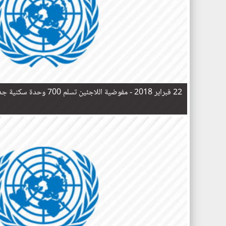
22 فبراير 2018 -
مفوضية اللاجئين تسلم 700 وحدة سكنية جديدة للعائدين العراقيين في الموصل
ا
ل
ص
ف
ح
ا
ت