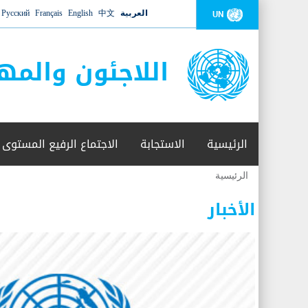
العربية
中文
English
Français
Русский
UN
اللاجئون والمه
الرئيسية
الاستجابة
الاجتماع الرفيع المستوى
الرئيسية
أنت
هنا
الأخبار
عدد القتلى في البحر المتوسط يتجاوز 2000 شخص ​​هذا العام
06 نوفمبر 2018 -
أعلنت مفوضية الأمم المتحدة السامية لشؤون اللاجئين عن ارتفاع عدد الأشخاص الذين لقوا 