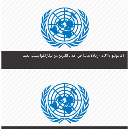
في البحر المتوسط هذا العام، أثناء محاولتهم الوصول إلى أوروبا، ليتجاوز ألفي شخص بعد العثور على
جثث 17 شخصا قبالة السواحل الإسبانية.
31 يوليو 2018 -
زيادة هائلة في أعداد الفارين من نيكاراغوا بسبب العنف