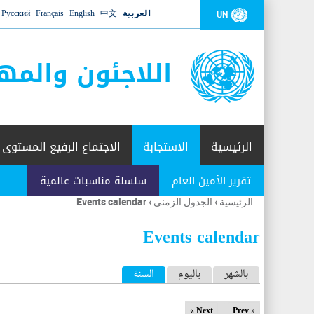
العربية
中文
English
Français
Русский
UN
اللاجئون والمه
الرئيسية
الاستجابة
الاجتماع الرفيع المستوى
تقرير الأمين العام
سلسلة مناسبات عالمية
الرئيسية
›
الجدول الزمني
›
Events calendar
أنت
هنا
Events calendar
ا
بالشهر
باليوم
السنة
(علامة التبويب النشطة)
ل
Next »
« Prev