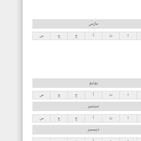
مارس
ا
ث
أ
خ
ج
س
يونيو
ا
ث
أ
خ
ج
س
سبتمبر
ا
ث
أ
خ
ج
س
ديسمبر