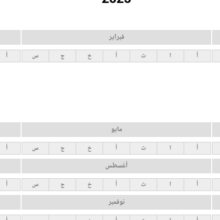
فبراير
أ
ا
ث
أ
خ
ج
س
أ
مايو
أ
ا
ث
أ
خ
ج
س
أ
أغسطس
أ
ا
ث
أ
خ
ج
س
أ
نوفمبر