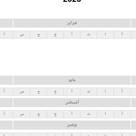
فبراير
أ
ا
ث
أ
خ
ج
س
أ
مايو
أ
ا
ث
أ
خ
ج
س
أ
أغسطس
أ
ا
ث
أ
خ
ج
س
أ
نوفمبر