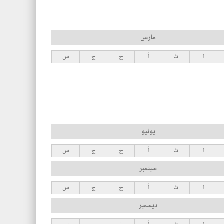
مارس
ا
ث
أ
خ
ج
س
يونيو
ا
ث
أ
خ
ج
س
سبتمبر
ا
ث
أ
خ
ج
س
ديسمبر