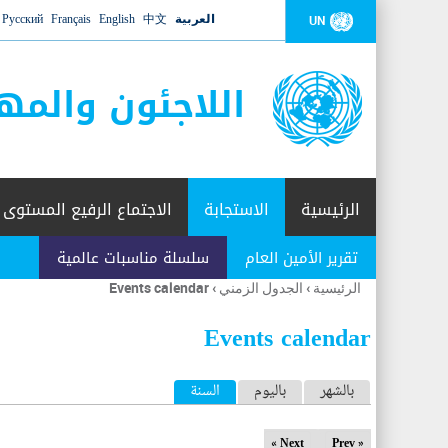
العربية
中文
English
Français
Русский
UN
اللاجئون والمه
الرئيسية
الاستجابة
الاجتماع الرفيع المستوى
تقرير الأمين العام
سلسلة مناسبات عالمية
الرئيسية
›
الجدول الزمني
›
Events calendar
أنت
هنا
Events calendar
ا
بالشهر
باليوم
السنة
(علامة التبويب النشطة)
ل
Next »
« Prev