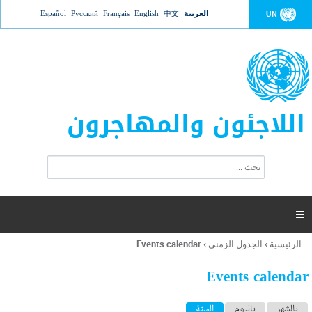
Jump to navigation
العربية
中文
English
Français
Русский
Español
UN
اللاجئون والمهاجرون
ا
ب
س
ح
ت
ث
م
ا

ر
ة
الرئيسية
›
الجدول الزمني
›
Events calendar
أنت
ا
هنا
ل
Events calendar
ب
ح
ا
بالشهر
باليوم
السنة
(علامة التبويب النشطة)
ث