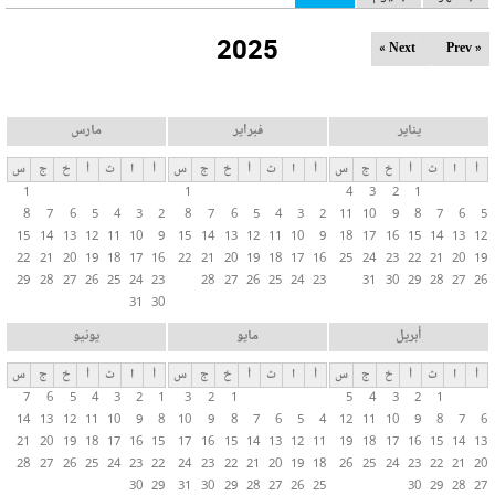
ل
2025
ت
Next »
« Prev
ب
و
ي
يناير
فبراير
مارس
ب
أ
ا
ث
أ
خ
ج
س
أ
ا
ث
أ
خ
ج
س
أ
ا
ث
أ
خ
ج
س
ا
1
1
4
3
2
1
ت
8
7
6
5
4
3
2
8
7
6
5
4
3
2
11
10
9
8
7
6
5
ا
15
14
13
12
11
10
9
15
14
13
12
11
10
9
18
17
16
15
14
13
12
ل
22
21
20
19
18
17
16
22
21
20
19
18
17
16
25
24
23
22
21
20
19
29
28
27
26
25
24
23
28
27
26
25
24
23
31
30
29
28
27
26
أ
31
30
س
ا
أبريل
مايو
يونيو
س
أ
ا
ث
أ
خ
ج
س
أ
ا
ث
أ
خ
ج
س
أ
ا
ث
أ
خ
ج
س
ي
7
6
5
4
3
2
1
3
2
1
5
4
3
2
1
ة
14
13
12
11
10
9
8
10
9
8
7
6
5
4
12
11
10
9
8
7
6
21
20
19
18
17
16
15
17
16
15
14
13
12
11
19
18
17
16
15
14
13
28
27
26
25
24
23
22
24
23
22
21
20
19
18
26
25
24
23
22
21
20
30
29
31
30
29
28
27
26
25
30
29
28
27