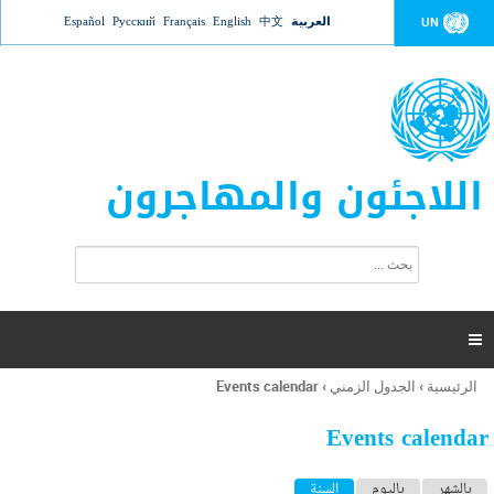
Jump to navigation
العربية
中文
English
Français
Русский
Español
UN
اللاجئون والمهاجرون
ا
ب
س
ح
ت
ث
م
ا

ر
ة
الرئيسية
›
الجدول الزمني
›
Events calendar
أنت
ا
هنا
ل
Events calendar
ب
ح
ا
بالشهر
باليوم
السنة
(علامة التبويب النشطة)
ث