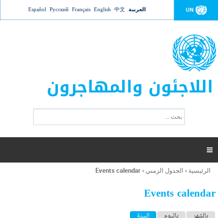
Jump to navigation
العربية
中文
English
Français
Русский
Español
UN
اللاجئون والمهاجرون
ا
ب
س
ح
ت
ث
م
ا

ر
ة
الرئيسية
›
الجدول الزمني
›
Events calendar
أنت
ا
هنا
ل
Events calendar
ب
ح
ا
بالشهر
باليوم
السنة
(علامة التبويب النشطة)
ث