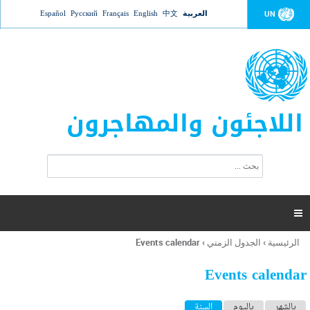
Jump to navigation
العربية
中文
English
Français
Русский
Español
UN
اللاجئون والمهاجرون
ا
ب
س
ح
ت
ث
م
ا

ر
ة
الرئيسية
›
الجدول الزمني
›
Events calendar
أنت
ا
هنا
ل
Events calendar
ب
ح
ا
بالشهر
باليوم
السنة
(علامة التبويب النشطة)
ث